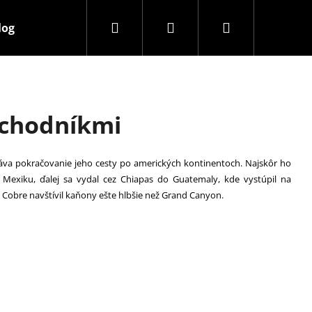
Hľadať
Prihlásenie
Nákupný
log
O nás
Kontakty
Poistenie Alpenverein
košík
chodníkmi
va pokračovanie jeho cesty po amerických kontinentoch. Najskôr ho
 Mexiku, ďalej sa vydal cez Chiapas do Guatemaly, kde vystúpil na
 Cobre navštívil kaňony ešte hlbšie než Grand Canyon.
Nasledujúce