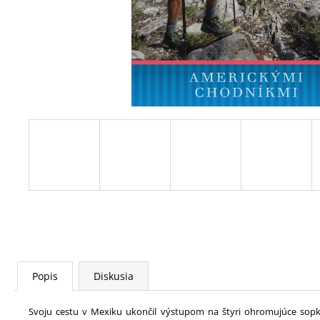
MILOŠ DOLEŽAL JR. - PŘESAHY, CD
€14
Popis
Diskusia
Svoju cestu v Mexiku ukončil výstupom na štyri ohromujúce sopky,