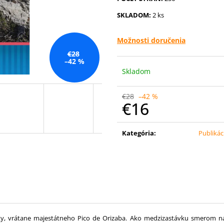
SKIALPOVÉ KRKAHÁJE A ZÁHUMIENKY
+
POCTA ZABUDN
DARČEK: PRAKTICKÁ LAVÍNOVÁ
VYSOKÉ TATRY
+
SKLADOM:
2 ks
ZÁLOŽKA
NA VÝSTUP S 
€20
€33
Možnosti doručenia
Pôvodne:
€35
€28
–42 %
Skladom
€28
–42 %
€16
Jednotková
cena:
Kategória
:
Publikác
 vrátane majestátneho Pico de Orizaba. Ako medzizastávku smerom na Alja