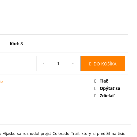
UTÝM CHODNÍKOM -
 DARČEK: 10% ZĽAVA
HORSKÝM VODCOM
Kód:
8
DO KOŠÍKA
Tlač
ie
Opýtať sa
Zdieľať
šku sa rozhodol prejsť Colorado Trail, ktorý si predĺžil na tisíc