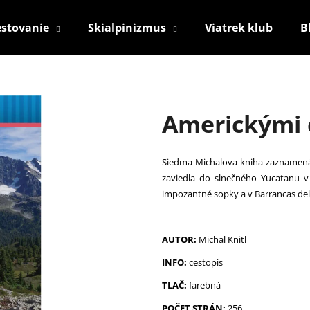
estovanie
Skialpinizmus
Viatrek klub
B
Čo potrebujete nájsť?
Americkými 
HĽADAŤ
Siedma Michalova kniha zaznamená
zaviedla do slnečného Yucatanu v
Odporúčame
impozantné sopky a v Barrancas del
AUTOR:
Michal Knitl
INFO:
cestopis
TLAČ:
farebná
POČET STRÁN:
256